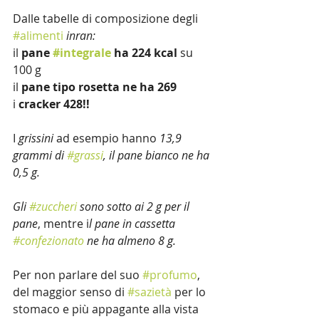
Dalle tabelle di composizione degli 
#alimenti
inran:
il 
pane 
#integrale
 ha 224 kcal
 su 
100 g
il 
pane tipo rosetta ne ha 269 
i 
cracker 428!!
I 
grissini
 ad esempio hanno 
13,9 
grammi di 
#grassi
, il pane bianco ne ha 
0,5 g.
Gli 
#zuccheri
 sono sotto ai 2 g per il 
pane
, mentre i
l pane in cassetta 
#confezionato
 ne ha almeno 8 g.
Per non parlare del suo 
#profumo
, 
del maggior senso di 
#sazietà
 per lo 
stomaco e più appagante alla vista 