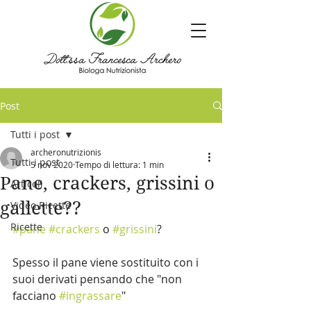
Post
Tutti i post
archeronutrizionis
Tutti i post
5 nov 2020
Tempo di lettura: 1 min
Pane, crackers, grissini o
Articoli
gallette??
Video Ricette
Ricette
#pane
#crackers
 o 
#grissini
? 
Spesso il pane viene sostituito con i 
suoi derivati pensando che "non 
facciano 
#ingrassare
"