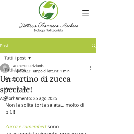
Post
Tutti i post
archeronutrizionis
Tutti i post
1 dic 2023
Tempo di lettura: 1 min
Un tortino di zucca
Articoli
speciale!
Video Ricette
Ricette
Aggiornamento:
25 ago 2025
Non la solita torta salata... molto di 
più!! 
Zucca e camembert
sono 
un'accoppiata vincente, provare per 