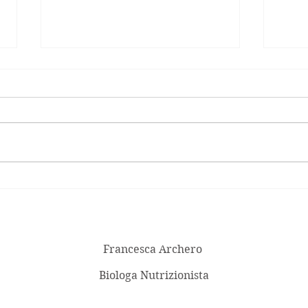
Pest
Bastoncini di merluzzo a
modo mio!
Francesca Archero
Biologa Nutrizionista