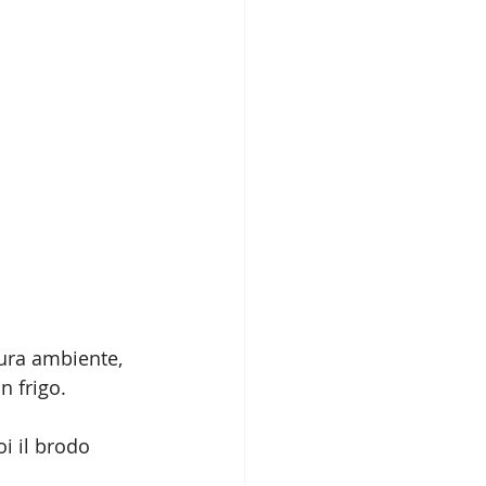
tura ambiente, 
n frigo.
oi il brodo 