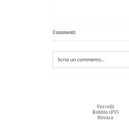
Commenti
Pollo marinato
Scrivi un commento...
Vercelli
Robbio (PV)
Novara