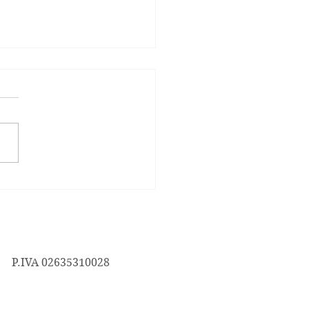
o di pomodorini secchi
P.IVA 02635310028