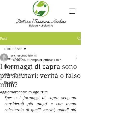
Post
Tutti i post
archeronutrizionis
Tutti i post
14 nov 2023
Tempo di lettura: 1 min
I formaggi di capra sono
Articoli
più salutari: verità o falso
Video Ricette
Ricette
mito?
Aggiornamento:
25 ago 2025
Spesso i formaggi di capra vengono 
considerati più magri e con meno 
colesterolo di quelli vaccini, quindi più 