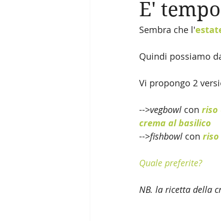
E' tempo
Sembra che l'
estat
Quindi possiamo dare
Vi propongo 2 versi
-->
vegbowl
 con 
riso
crema al basilico 
-->
fishbowl
 con 
riso
Quale preferite? 
NB. la ricetta della c